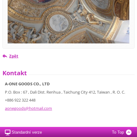
Zpět
Kontakt
A-ONE GOODS CO., LTD
P.O. Box : 67 , Dali Dist. Renhua , Taichung City 412, Taiwan , R. O. C.
+886 922 322 448
aonegood
s@hotmai
l.com
Standardní verze
To Top